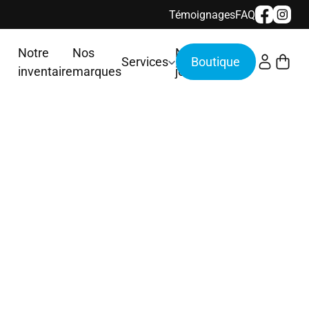
Témoignages
FAQ
Notre
Nos
Nous
Services
inventaire
marques
joindre