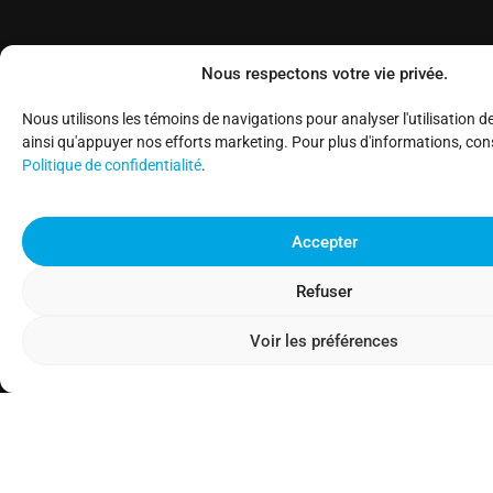
Nous respectons votre vie privée.
Notre
Nous utilisons les témoins de navigations pour analyser l'utilisation d
8h
inventaire
ainsi qu'appuyer nos efforts marketing. Pour plus d'informations, con
Politique de confidentialité
.
à
Nos
12h
marques
Lundi
et
Services
Accepter
13h
Politique
à
de
Refuser
Besoin d'
17h
confidentialité
Posez des
Voir les préférences
8h
Termes
à
et
12h
conditions
Mardi
et
de
13h
vente