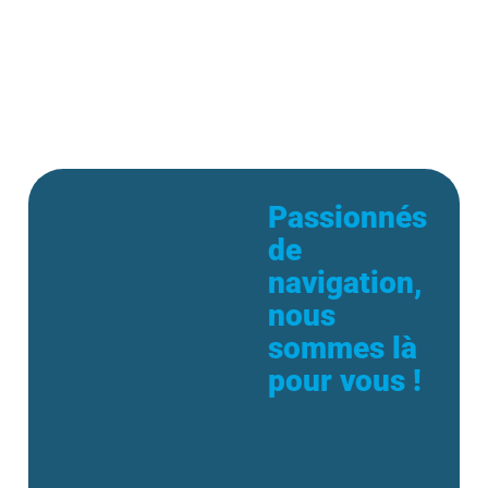
Passionnés
de
navigation,
nous
sommes là
pour vous !