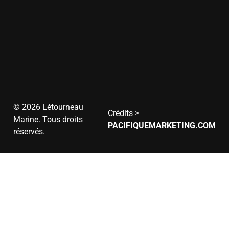
Vendredi
et
13h
à
17h
8h
Samedi
à
12h
Dimanche
Fermé
© 2026 Létourneau
Crédits >
Marine. Tous droits
PACIFIQUEMARKETING.COM
réservés.