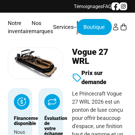
Témoignages
FAQ
Notre
Nos
Nous
Services
inventaire
marques
joindre
Vogue 27
WRL
Prix sur
demande
Le Princecraft Vogue
27 WRL 2026 est un
ponton de luxe conçu
pour offrir beaucoup
Financement
Évaluation
disponible
de
d’espace, une finition
votre
Nous
échange
haut de gamme et un