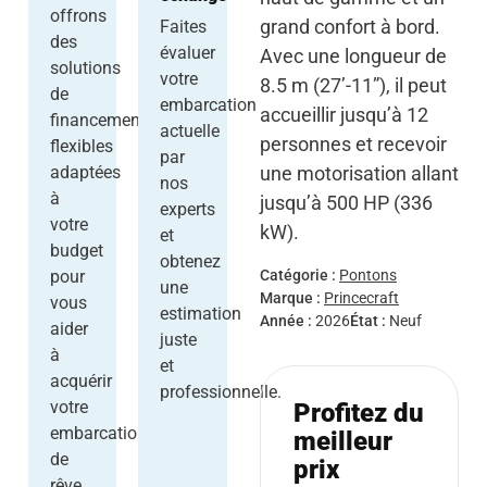
offrons
grand confort à bord.
Faites
des
évaluer
Avec une longueur de
solutions
votre
8.5 m (27’-11”), il peut
de
embarcation
accueillir jusqu’à 12
financement
actuelle
personnes et recevoir
flexibles
par
une motorisation allant
adaptées
nos
à
jusqu’à 500 HP (336
experts
votre
kW).
et
budget
obtenez
Catégorie :
Pontons
pour
une
Marque :
Princecraft
vous
estimation
Année :
2026
État :
Neuf
aider
juste
à
et
acquérir
professionnelle.
votre
Profitez du
embarcation
meilleur
de
prix
rêve.