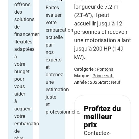
offrons
longueur de 7.2 m
Faites
des
(23’-6”), il peut
évaluer
solutions
votre
accueillir jusqu’à 12
de
embarcation
personnes et recevoir
financement
actuelle
une motorisation allant
flexibles
par
jusqu’à 200 HP (149
adaptées
nos
kW).
à
experts
votre
et
Catégorie :
Pontons
budget
obtenez
Marque :
Princecraft
pour
une
Année :
2026
État :
Neuf
vous
estimation
aider
juste
à
et
Profitez du
acquérir
professionnelle.
meilleur
votre
prix
embarcation
de
Contactez-
rêve.