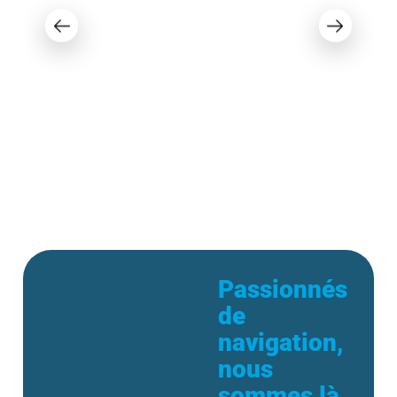
Princecraft Quorum 25 RL 2021
72 995 $
Passionnés
de
navigation,
nous
sommes là