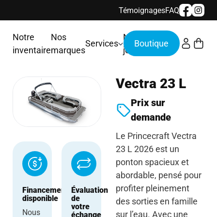
Témoignages
FAQ
Notre
Nos
Nous
Services
inventaire
marques
joindre
Vectra 23 L
Prix sur
demande
Le Princecraft Vectra
23 L 2026 est un
ponton spacieux et
abordable, pensé pour
profiter pleinement
Financement
Évaluation
disponible
de
des sorties en famille
votre
Nous
sur l’eau. Avec une
échange