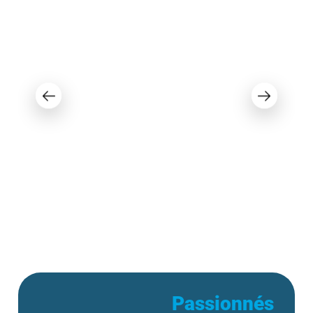
Vendu
Princecraft Quorum 25 RL 2021
72 995 $
Passionnés