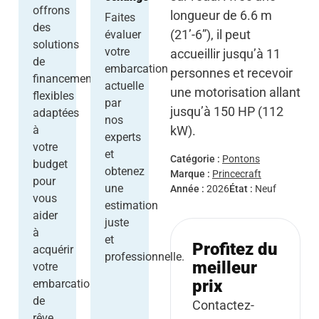
offrons
longueur de 6.6 m
Faites
des
(21’-6”), il peut
évaluer
solutions
votre
accueillir jusqu’à 11
de
embarcation
personnes et recevoir
financement
actuelle
une motorisation allant
flexibles
par
jusqu’à 150 HP (112
adaptées
nos
kW).
à
experts
votre
et
Catégorie :
Pontons
budget
obtenez
Marque :
Princecraft
pour
une
Année :
2026
État :
Neuf
vous
estimation
aider
juste
à
et
Profitez du
acquérir
professionnelle.
meilleur
votre
prix
embarcation
de
Contactez-
rêve.