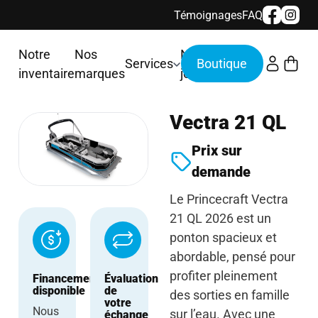
Témoignages
FAQ
Notre
Nos
Nous
Services
inventaire
marques
joindre
Vectra 21 QL
Prix sur
demande
Le Princecraft Vectra
21 QL 2026 est un
ponton spacieux et
abordable, pensé pour
profiter pleinement
Financement
Évaluation
disponible
de
des sorties en famille
votre
Nous
sur l’eau. Avec une
échange