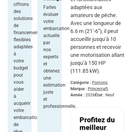
offrons
adaptées aux
Faites
des
évaluer
amateurs de pêche.
solutions
votre
Avec une longueur de
de
embarcation
6.6 m (21’-6”), il peut
financement
actuelle
accueillir jusqu’à 10
flexibles
par
personnes et recevoir
adaptées
nos
à
une motorisation allant
experts
votre
jusqu’à 150 HP
et
budget
(111.85 kW).
obtenez
pour
une
vous
Catégorie :
Pontons
estimation
Marque :
Princecraft
aider
juste
Année :
2026
État :
Neuf
à
et
acquérir
professionnelle.
votre
embarcation
Profitez du
de
meilleur
rêve.