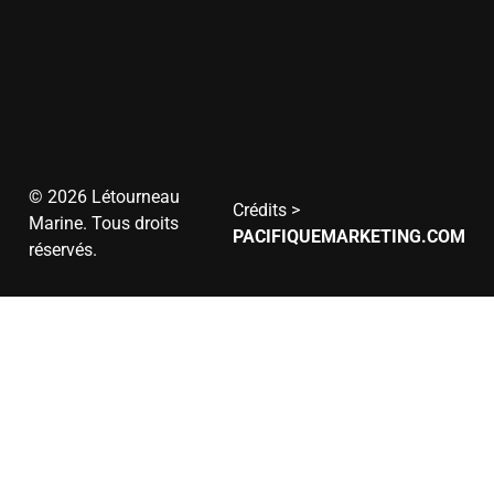
13h
à
17h
8h
Samedi
à
12h
Dimanche
Fermé
© 2026 Létourneau
Crédits >
Marine. Tous droits
PACIFIQUEMARKETING.COM
réservés.