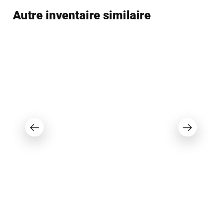
Autre inventaire similaire
Vendu
Princecraft Quorum 25 RL 2021
72 995 $