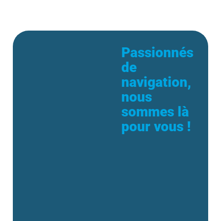
Passionnés
de
navigation,
nous
sommes là
pour vous !