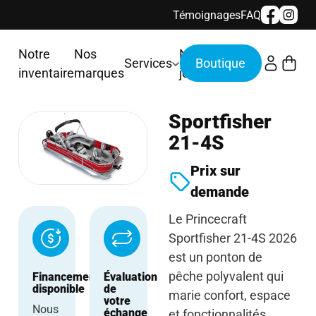
Témoignages
FAQ
Notre
Nos
Nous
Services
inventaire
marques
joindre
Sportfisher
21-4S
Prix sur
demande
Le Princecraft
Sportfisher 21-4S 2026
est un ponton de
pêche polyvalent qui
Financement
Évaluation
disponible
de
marie confort, espace
votre
Nous
échange
et fonctionnalités