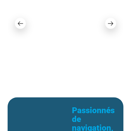
Princecraft Quorum 25 RL 2021
72 995 $
Passionnés
de
navigation,