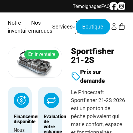
Témoignages
FAQ
Notre
Nos
Nous
Services
inventaire
marques
joindre
Sportfisher
En inventaire
21-2S
Prix sur
demande
Le Princecraft
Sportfisher 21-2S 2026
est un ponton de
pêche polyvalent qui
Financement
Évaluation
disponible
de
marie confort, espace
votre
Nous
échange
et fonctionnalités