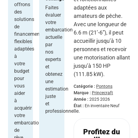
offrons
adaptées aux
Faites
des
évaluer
amateurs de pêche.
solutions
votre
Avec une longueur de
de
embarcation
6.6 m (21’-6”), il peut
financement
actuelle
accueillir jusqu’à 10
flexibles
par
personnes et recevoir
adaptées
nos
à
une motorisation allant
experts
votre
jusqu’à 150 HP
et
budget
(111.85 kW).
obtenez
pour
une
vous
Catégorie :
Pontons
estimation
Marque :
Princecraft
aider
juste
Année :
2025
2026
à
et
État :
En inventaire
Neuf
acquérir
professionnelle.
votre
embarcation
de
Profitez du
rêve.