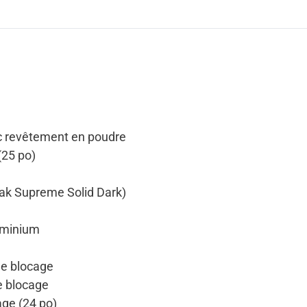
ec revêtement en poudre
(25 po)
eak Supreme Solid Dark)
luminium
e blocage
 blocage
ge (24 po)