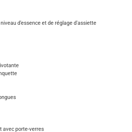
 niveau d'essence et de réglage d'assiette
pivotante
anquette
longues
t avec porte-verres