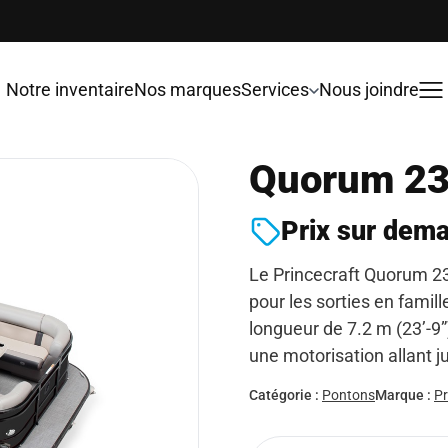
Notre inventaire
Nos marques
Services
Nous joindre
Quorum 23
Prix sur dem
Le Princecraft Quorum 23
pour les sorties en famill
longueur de 7.2 m (23’-9”)
une motorisation allant 
Catégorie :
Pontons
Marque :
Pr