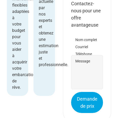
actuelle
Contactez-
flexibles
par
nous pour une
adaptées
nos
offre
à
experts
votre
avantageuse
et
budget
obtenez
pour
une
Nom complet
vous
estimation
Courriel
aider
juste
Téléphone
à
et
Message
acquérir
professionnelle.
votre
embarcation
de
rêve.