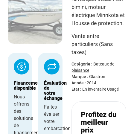
bimini, moteur
électrique Minnkota et
Housse de protection.
Vente entre
particuliers (Sans
taxes)
Catégorie :
Bateaux de
plaisance
Marque :
Glastron
Financement
Évaluation
Année :
2014
disponible
de
État :
En inventaire
Usagé
votre
Nous
échange
offrons
Faites
des
Profitez du
évaluer
solutions
meilleur
votre
de
embarcation
prix
financement