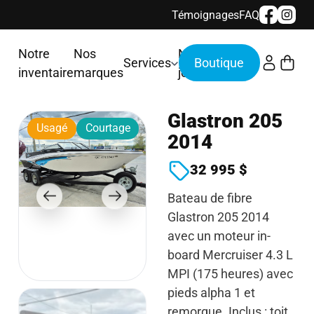
Témoignages
FAQ
Notre
Nos
Nous
Services
inventaire
marques
joindre
Glastron 205
Usagé
Courtage
2014
32 995 $
Bateau de fibre
Glastron 205 2014
avec un moteur in-
board Mercruiser 4.3 L
MPI (175 heures) avec
pieds alpha 1 et
remorque. Inclus : toit