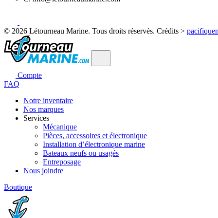
© 2026 Létourneau Marine. Tous droits réservés.
Crédits >
pacifique
Compte
FAQ
Notre inventaire
Nos marques
Services
Mécanique
Pièces, accessoires et électronique
Installation d’électronique marine
Bateaux neufs ou usagés
Entreposage
Nous joindre
Boutique