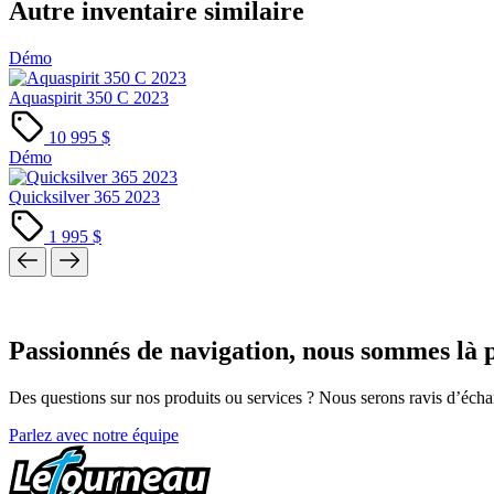
Autre inventaire similaire
Démo
Aquaspirit 350 C 2023
10 995 $
Démo
Quicksilver 365 2023
1 995 $
Passionnés de navigation, nous sommes là 
Des questions sur nos produits ou services ? Nous serons ravis d’éch
Parlez avec notre équipe