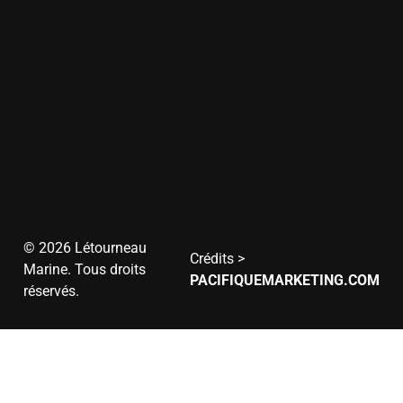
à
12h
Vendredi
et
13h
à
17h
8h
Samedi
à
12h
Dimanche
Fermé
© 2026 Létourneau
Crédits >
Marine. Tous droits
PACIFIQUEMARKETING.COM
réservés.