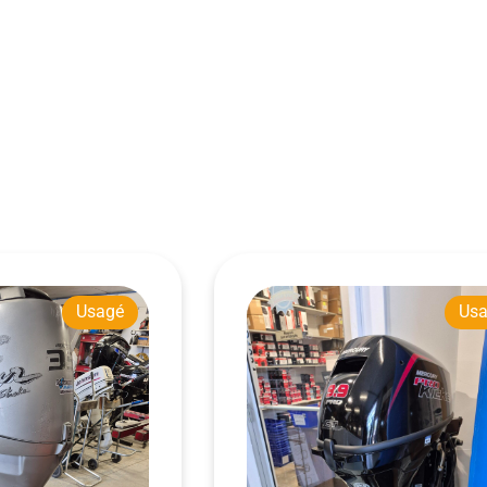
Usagé
Us