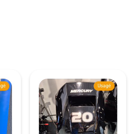
agé
Usagé