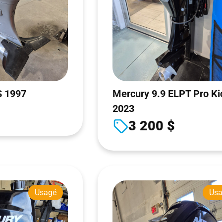
S 1997
Mercury 9.9 ELPT Pro Ki
2023
$
3 200 $
Usagé
Us