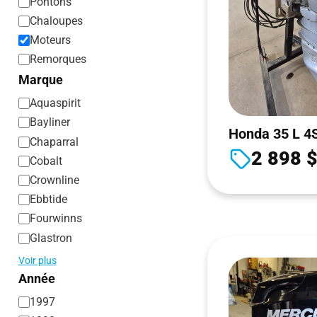
Pontons
Chaloupes
Moteurs
Remorques
Marque
Aquaspirit
Bayliner
Honda 35 L 4
Chaparral
2 898 
Cobalt
Crownline
Ebbtide
Fourwinns
Glastron
Voir plus
Année
1997