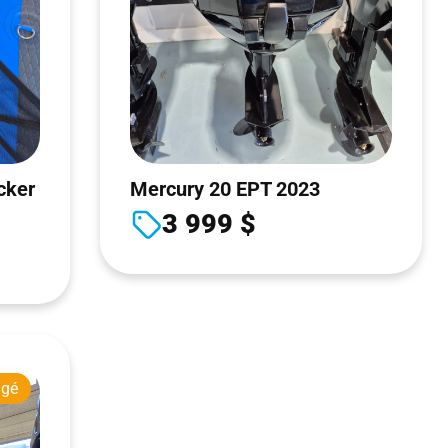
cker
Mercury 20 EPT 2023
3 999 $
agé