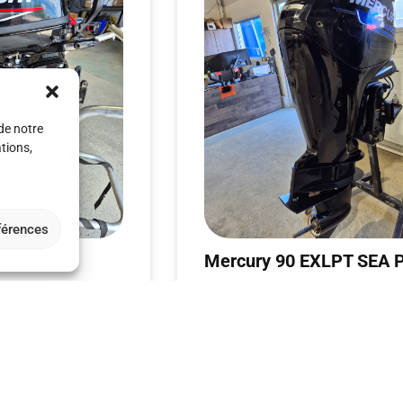
 de notre
tions,
éférences
H 4T 2023
Mercury 90 EXLPT SEA 
2015
$
8 995 $