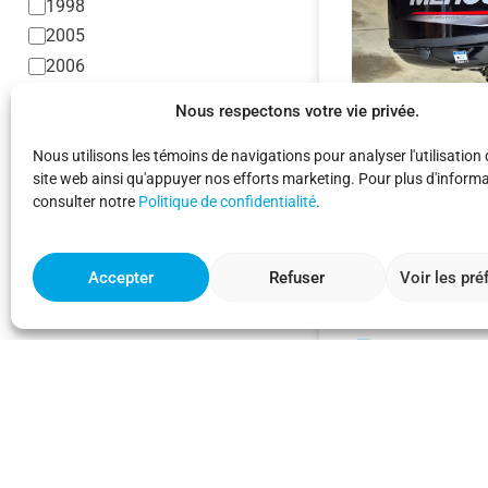
1998
2005
2006
2007
Nous respectons votre vie privée.
2008
2009
Nous utilisons les témoins de navigations pour analyser l'utilisation
site web ainsi qu'appuyer nos efforts marketing. Pour plus d'informa
2010
consulter notre
Politique de confidentialité
.
Voir plus
Accepter
Refuser
Voir les pr
Mercury 4ML
1 399 