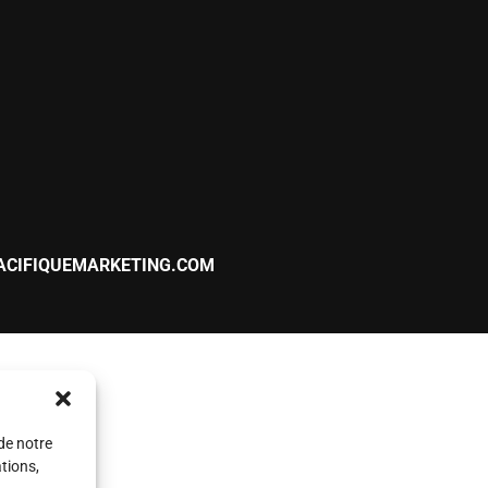
8h à 12h et 13h à 17h
Notre inventaire
8h à 12h et 13h à 17h
Nos marques
8h à 12h et 13h à 17h
Services
8h à 12h et 13h à 17h
Politique de confidenti
8h à 12h et 13h à 17h
Termes et conditions 
8h à 12h
Livraison et retours
e
Fermé
ACIFIQUEMARKETING.COM
 de notre
tions,